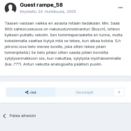
Guest rampe_58
Kirjoitettu
24. Huhtikuuta, 2005
Taasen vastaan vaikka en asiasta mitään tiedäkään. Mm. Saab
900i sähköruiskussa on nakutustunnistinanturi (Bosch), lohkon
kylkeen pultattu vekotin. Sen toimintaperiaatetta en tunne, mutta
kokeilemalla saattaa löytyä mitä se tekee, kun alkaa kolista. (Lh
jetronic:issa tieto menee boxille, joka sitten tekee jotain
toimenpiteitä.) Se tieto pitäisi sitten saada jollain konstilla
sytytysennakkoon siis, kun nakuttaa, sytytystä myöhäisemmälle
(kai...???). Anturi vaikutta analogiselta päällisin puolin.
Jaa
Seuraajat
0
Palaa aiheisiin