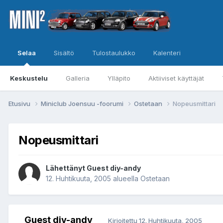
Selaa
Sisältö
Tulostaulukko
Kalenteri
Keskustelu
Galleria
Ylläpito
Aktiiviset käyttäjät
Etusivu
Miniclub Joensuu -foorumi
Ostetaan
Nopeusmittari
Nopeusmittari
Lähettänyt Guest diy-andy
12. Huhtikuuta, 2005
alueella
Ostetaan
Guest diy-andy
Kirjoitettu
12. Huhtikuuta, 2005