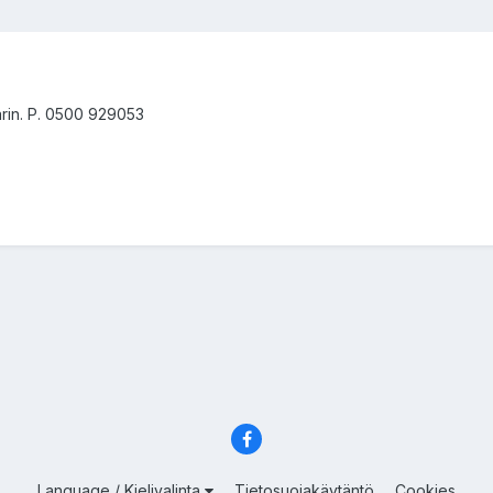
rin. P. 0500 929053
Language / Kielivalinta
Tietosuojakäytäntö
Cookies