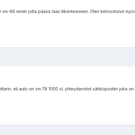
0 vm-66 miniin jotta pääsis taas liikenteeseen. Olen kiinnostunut myös
ittarin, eli auto on vm.78 1000 xl. yhteydenotot sähköpostiin joka on 