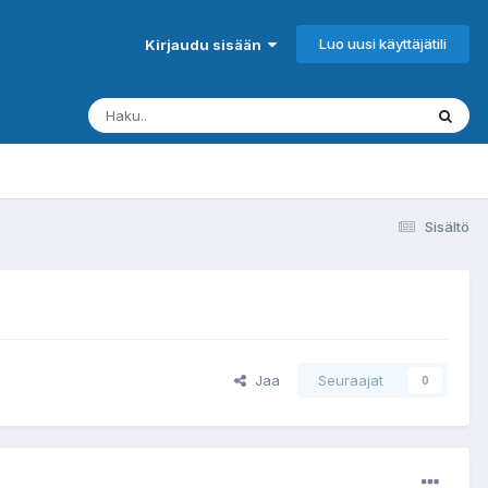
Luo uusi käyttäjätili
Kirjaudu sisään
Sisältö
Jaa
Seuraajat
0