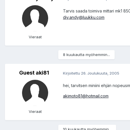
Tarvis saada toimiva mittari mk1 85
diy.andy@luukku.com
Vieraat
8 kuukautta myöhemmin...
Guest aki81
Kirjoitettu
26. Joulukuuta, 2005
hei, tarvitsen miniini ehjän nopeusm
akimoto81@hotmail.com
Vieraat
10 kuukautta myöhemmin...