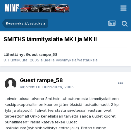
Kysymyksiä/vastauksia
SMITHS lämmityslaite MK I ja MK II
Lähettänyt Guest rampe_58
8. Huhtikuuta, 2005
alueella
Kysymyksiä/vastauksia
Guest rampe_58
Kirjoitettu
8. Huhtikuuta, 2005
Leivoin toissa talvena Smithsin tuhoutuneesta lämmityslaitteen
keskipakopuhaltimen kuorien jäännöksistä lasikuitumuotit 2 kpl.
(ylä ja alapuoli). Tulivat (verstasta siivotessa) vastaan ovat
tarpeettomat! Onko kenelläkään tarvetta saada uudet kuoret
puhaltimeen? Näillä kätevä tekee uudet
lasikuidusta(pyhäinhäväistys entisöijälle). Pistän tuonne