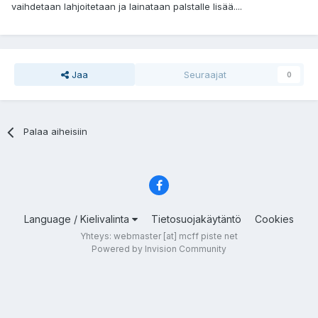
vaihdetaan lahjoitetaan ja lainataan palstalle lisää....
Jaa
Seuraajat
0
Palaa aiheisiin
Language / Kielivalinta
Tietosuojakäytäntö
Cookies
Yhteys: webmaster [at] mcff piste net
Powered by Invision Community