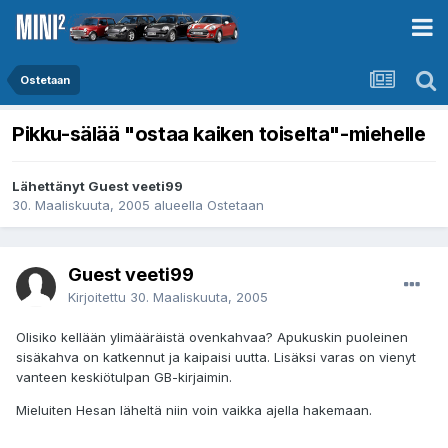
Ostetaan
Pikku-sälää "ostaa kaiken toiselta"-miehelle
Lähettänyt Guest veeti99
30. Maaliskuuta, 2005
alueella
Ostetaan
Guest veeti99
Kirjoitettu
30. Maaliskuuta, 2005
Olisiko kellään ylimääräistä ovenkahvaa? Apukuskin puoleinen
sisäkahva on katkennut ja kaipaisi uutta. Lisäksi varas on vienyt
vanteen keskiötulpan GB-kirjaimin.
Mieluiten Hesan läheltä niin voin vaikka ajella hakemaan.