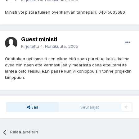
Ministi voi pistää tuleen ovenkahvan tännepäin. 040-5033680
Guest ministi
Kirjoitettu
4. Huhtikuuta, 2005
Odottakaa nyt ihmiset sen aikaa että saan purettua kaikki kolme
ovea niin näen että varmasti jää ylimäärästä osaa ettei tarvi ite
lähteä osto reissulle.En pääse kun viikonloppuisin tonne projektin
kimppuun.
Jaa
Seuraajat
0
Palaa aiheisiin