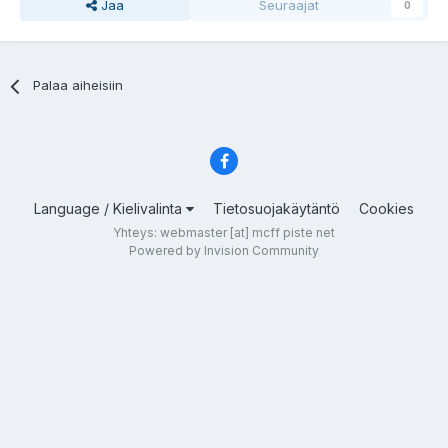
Jaa
Seuraajat
0
Palaa aiheisiin
Language / Kielivalinta
Tietosuojakäytäntö
Cookies
Yhteys: webmaster [at] mcff piste net
Powered by Invision Community