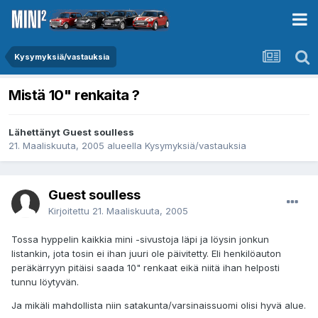
Kysymyksiä/vastauksia
Mistä 10" renkaita ?
Lähettänyt Guest soulless
21. Maaliskuuta, 2005
alueella
Kysymyksiä/vastauksia
Guest soulless
Kirjoitettu
21. Maaliskuuta, 2005
Tossa hyppelin kaikkia mini -sivustoja läpi ja löysin jonkun
listankin, jota tosin ei ihan juuri ole päivitetty. Eli henkilöauton
peräkärryyn pitäisi saada 10" renkaat eikä niitä ihan helposti
tunnu löytyvän.
Ja mikäli mahdollista niin satakunta/varsinaissuomi olisi hyvä alue.