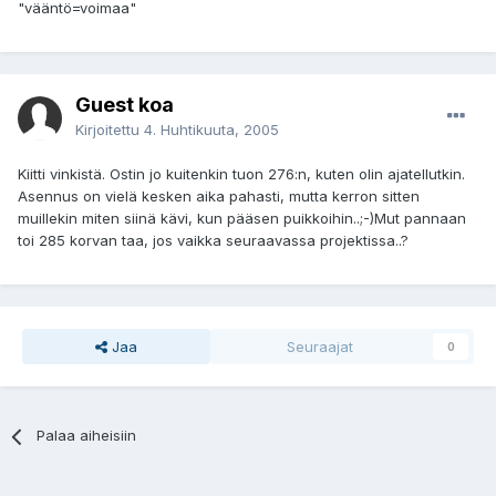
"vääntö=voimaa"
Guest koa
Kirjoitettu
4. Huhtikuuta, 2005
Kiitti vinkistä. Ostin jo kuitenkin tuon 276:n, kuten olin ajatellutkin.
Asennus on vielä kesken aika pahasti, mutta kerron sitten
muillekin miten siinä kävi, kun pääsen puikkoihin..;-)Mut pannaan
toi 285 korvan taa, jos vaikka seuraavassa projektissa..?
Jaa
Seuraajat
0
Palaa aiheisiin