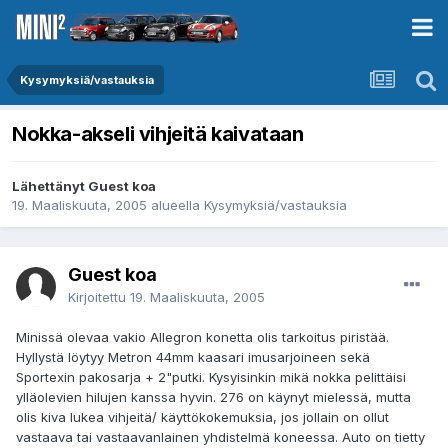
Kysymyksiä/vastauksia
Nokka-akseli vihjeitä kaivataan
Lähettänyt Guest koa
19. Maaliskuuta, 2005
alueella
Kysymyksiä/vastauksia
Guest koa
Kirjoitettu
19. Maaliskuuta, 2005
Minissä olevaa vakio Allegron konetta olis tarkoitus piristää.
Hyllystä löytyy Metron 44mm kaasari imusarjoineen sekä
Sportexin pakosarja + 2"putki. Kysyisinkin mikä nokka pelittäisi
ylläolevien hilujen kanssa hyvin. 276 on käynyt mielessä, mutta
olis kiva lukea vihjeitä/ käyttökokemuksia, jos jollain on ollut
vastaava tai vastaavanlainen yhdistelmä koneessa. Auto on tietty