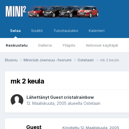
Selaa
Sisältö
Tulostaulukko
Kalenteri
Keskustelu
Galleria
Ylläpito
Aktiiviset käyttäjät
Etusivu
Miniclub Joensuu -foorumi
Ostetaan
mk 2 keula
mk 2 keula
Lähettänyt Guest cristalrainbow
12. Maaliskuuta, 2005
alueella
Ostetaan
Guest
Kirjoitettu
12. Maaliskuuta, 2005