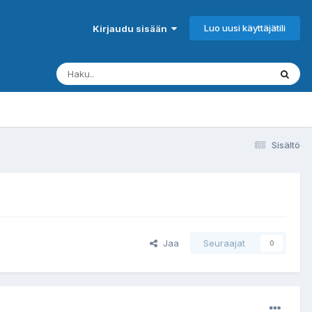
Luo uusi käyttäjätili
Kirjaudu sisään
Sisältö
Jaa
Seuraajat
0