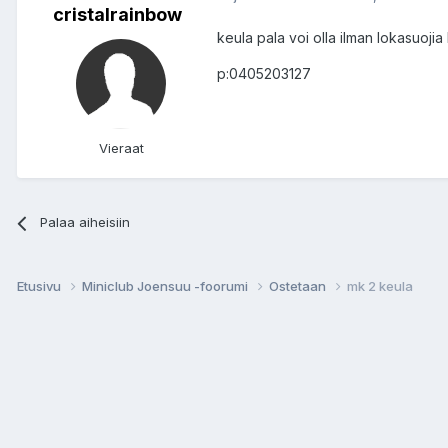
cristalrainbow
keula pala voi olla ilman lokasuojia
p:0405203127
Vieraat
Palaa aiheisiin
Etusivu
Miniclub Joensuu -foorumi
Ostetaan
mk 2 keula