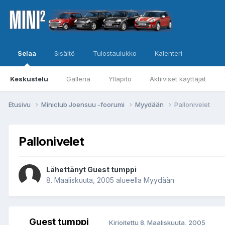
Selaa
Sisältö
Tulostaulukko
Kalenteri
Keskustelu
Galleria
Ylläpito
Aktiiviset käyttäjät
Etusivu
Miniclub Joensuu -foorumi
Myydään
Pallonivelet
Pallonivelet
Lähettänyt Guest tumppi
8. Maaliskuuta, 2005
alueella
Myydään
Guest tumppi
Kirjoitettu
8. Maaliskuuta, 2005