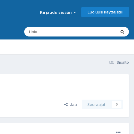
Luo uusi käyttäjätili
Kirjaudu sisään
Sisältö
Jaa
Seuraajat
0