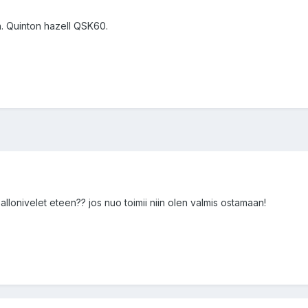
en. Quinton hazell QSK60.
pallonivelet eteen?? jos nuo toimii niin olen valmis ostamaan!