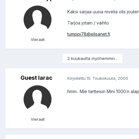
Kaksi sarjaa uusia niveliä olis jout
Tarjoa jotain / vaihto
tumppi78@elisanet.fi
Vieraat
2 kuukautta myöhemmin...
Guest larac
Kirjoitettu
15. Toukokuuta, 2005
hmm.. Mie tartteisin Mini 1000:n ala
Vieraat