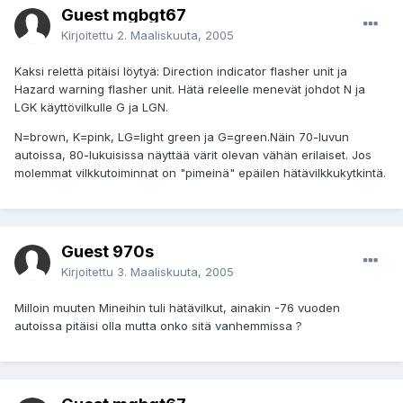
Guest mgbgt67
Kirjoitettu
2. Maaliskuuta, 2005
Kaksi relettä pitäisi löytyä: Direction indicator flasher unit ja
Hazard warning flasher unit. Hätä releelle menevät johdot N ja
LGK käyttövilkulle G ja LGN.
N=brown, K=pink, LG=light green ja G=green.Näin 70-luvun
autoissa, 80-lukuisissa näyttää värit olevan vähän erilaiset. Jos
molemmat vilkkutoiminnat on "pimeinä" epäilen hätävilkkukytkintä.
Guest 970s
Kirjoitettu
3. Maaliskuuta, 2005
Milloin muuten Mineihin tuli hätävilkut, ainakin -76 vuoden
autoissa pitäisi olla mutta onko sitä vanhemmissa ?