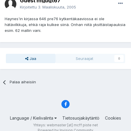
Guest mgbgt67
Kirjoitettu
3. Maaliskuuta, 2005
Haynes'in kirjassa 646 pre76 kytkentäkaaviossa ei ole
hätävilkkuja, ehkä raja kulkee siinä. Onhan niitä yksittäistapauksia
esim. 62 mallin vani.
Jaa
Seuraajat
0
Palaa aiheisiin
Language / Kielivalinta
Tietosuojakäytäntö
Cookies
Yhteys: webmaster [at] mcff piste net
Powered by Invision Community