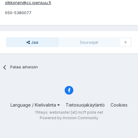
olkkonen@cc.joensuu.fi
050-5380077
Jaa
Seuraajat
0
Palaa aiheisiin
Language / Kielivalinta
Tietosuojakäytäntö
Cookies
Yhteys: webmaster [at] mcff piste net
Powered by Invision Community