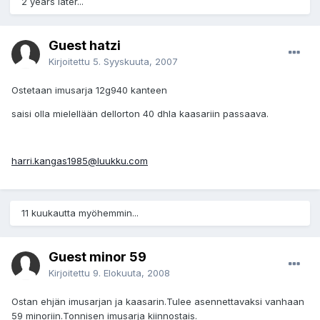
2 years later...
Guest hatzi
Kirjoitettu
5. Syyskuuta, 2007
Ostetaan imusarja 12g940 kanteen
saisi olla mielellään dellorton 40 dhla kaasariin passaava.
harri.kangas1985@luukku.com
11 kuukautta myöhemmin...
Guest minor 59
Kirjoitettu
9. Elokuuta, 2008
Ostan ehjän imusarjan ja kaasarin.Tulee asennettavaksi vanhaan
59 minoriin.Tonnisen imusarja kiinnostais.