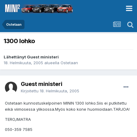
Ostetaan
1300 lohko
Lähettänyt Guest ministeri
18. Helmikuuta, 2005
alueella
Ostetaan
Guest ministeri
Kirjoitettu
18. Helmikuuta, 2005
Ostetaan kunnostuskelpoinen MININ 1300 lohko.Siis ei putkitettu
eikä viimosessa ylikoossa.Myös koko kone huomioidaan.TARJOA!
TERO,IMATRA
050-359 7585