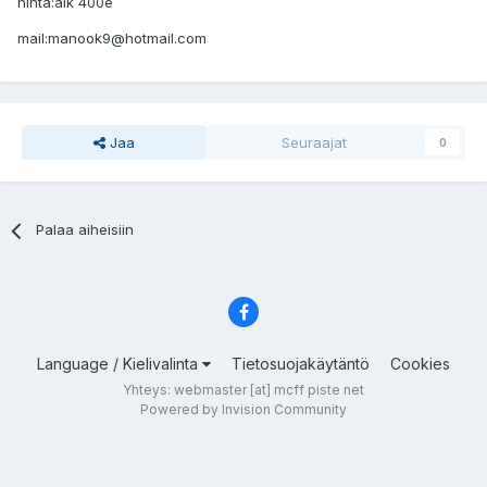
hinta:alk 400e
mail:manook9@hotmail.com
Jaa
Seuraajat
0
Palaa aiheisiin
Language / Kielivalinta
Tietosuojakäytäntö
Cookies
Yhteys: webmaster [at] mcff piste net
Powered by Invision Community