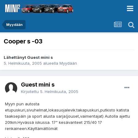
Myydään
Cooper s -03
Lähettänyt Guest mini s
5. Helmikuuta, 2005
alueella
Myydään
Guest mini s
Kirjoitettu
5. Helmikuuta, 2005
Myyn pun autosta
etupuskuri,sivuhelmat,lokasuojalevik.takapuskuri,putkisto katista
taaksepäin ja sport alusta sarja(jouset,vaimentajat) Autolla ajettu
20tkm.Hyvässä iskussa. 17" kesävanteet 215/40 17
renkaineen.Käyttämättömät