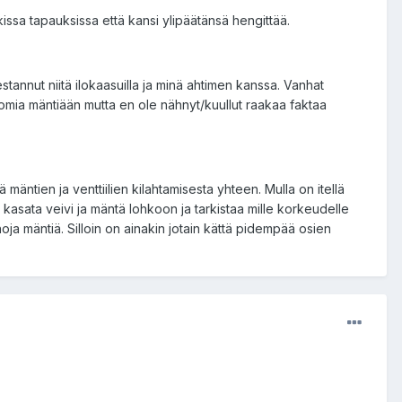
issa tapauksissa että kansi ylipäätänsä hengittää.
annut niitä ilokaasuilla ja minä ahtimen kanssa. Vanhat
omia mäntiään mutta en ole nähnyt/kuullut raakaa faktaa
ä mäntien ja venttiilien kilahtamisesta yhteen. Mulla on itellä
 kasata veivi ja mäntä lohkoon ja tarkistaa mille korkeudelle
ja mäntiä. Silloin on ainakin jotain kättä pidempää osien