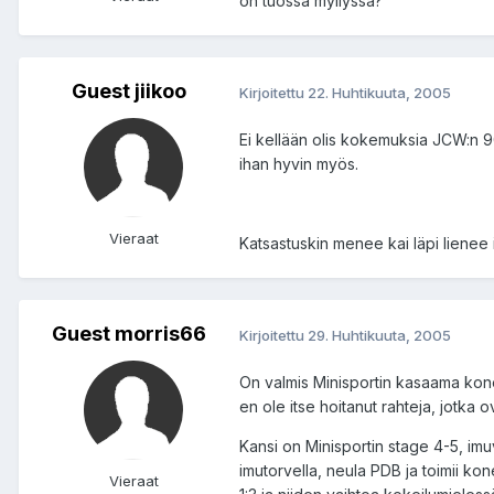
on tuossa myllyssä?
Guest jiikoo
Kirjoitettu
22. Huhtikuuta, 2005
Ei kellään olis kokemuksia JCW:n 90 
ihan hyvin myös.
Vieraat
Katsastuskin menee kai läpi lienee 
Guest morris66
Kirjoitettu
29. Huhtikuuta, 2005
On valmis Minisportin kasaama kone,
en ole itse hoitanut rahteja, jotka 
Kansi on Minisportin stage 4-5, imu
imutorvella, neula PDB ja toimii kon
Vieraat