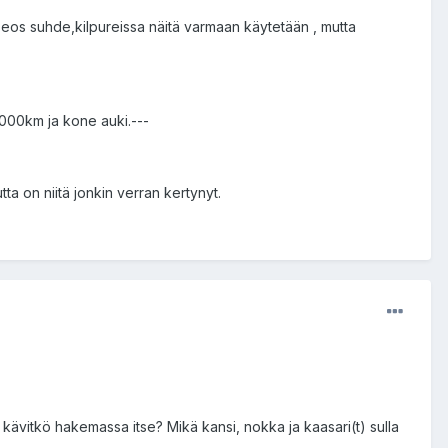
 seos suhde,kilpureissa näitä varmaan käytetään , mutta
 n.5000km ja kone auki.---
ta on niitä jonkin verran kertynyt.
 kävitkö hakemassa itse? Mikä kansi, nokka ja kaasari(t) sulla