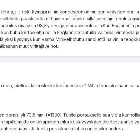
le tehoa,siis reilu kymppi minin koneeseenkin muiden viritysten ohell
maltillisilla puristuksilla n.9 niin päästäänkö sillä samoihin teholuk
?Tarkoitus ois ajella 98,Xyleeni ja etanooliseoksella.Kun Englannnin po
un huhu kertoo että noilla Englannista tilatuilla valmiiksi viritetyillä j
lä yksi kysymys kun vanha Minivelhotuttu sanoi että halvin ja tehokkai
kaahan muut virittäjävelhot..
ta noin, oletkos laskeskellut kustannuksia ? Mihin teholukemaan haluai
en poraisi yli 73,5 mm. (=1380) Tuolle poraukselle saa vielä kunnolli
n tapille mutta on tasapäinen eikä kestävyyskään ole itsestäänselvy
auhean häävi. Ja tuolla porauksella lohko on jo aika notkea.