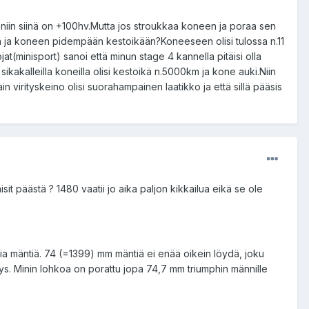
a niin siinä on +100hv.Mutta jos stroukkaa koneen ja poraa sen
emiin ja koneen pidempään kestoikään?Koneeseen olisi tulossa n.11
jat(minisport) sanoi että minun stage 4 kannella pitäisi olla
a sikakalleilla koneilla olisi kestoikä n.5000km ja kone auki.Niin
n virityskeino olisi suorahampainen laatikko ja että sillä pääsis
sit päästä ? 1480 vaatii jo aika paljon kikkailua eikä se ole
sia mäntiä. 74 (=1399) mm mäntiä ei enää oikein löydä, joku
ys. Minin lohkoa on porattu jopa 74,7 mm triumphin männille