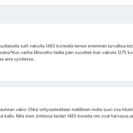
 tuollaisella suht vakiolla 1480 koneella lienee enemmän turvallisia ki
sama?Kun vanha Minivelho täältä päin suositteli ihan vakiota 1275 ko
a aina syödessä...
auhean vakio. Ehkä viritysasteeltaan maltillinen mutta suuri osa hiluis
 kallis. Mitä esim. briteissä tiedän 1480 koneita niin ovat harvassa ja 