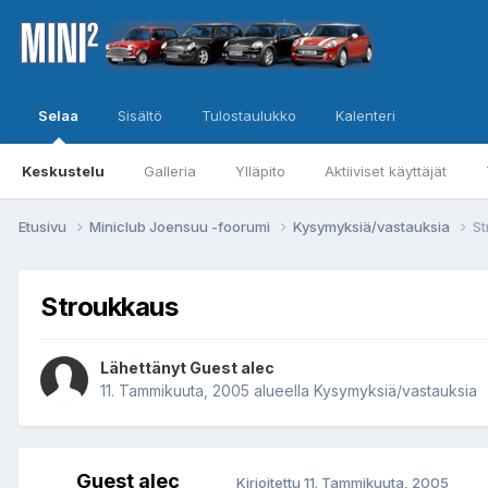
Selaa
Sisältö
Tulostaulukko
Kalenteri
Keskustelu
Galleria
Ylläpito
Aktiiviset käyttäjät
Etusivu
Miniclub Joensuu -foorumi
Kysymyksiä/vastauksia
St
Stroukkaus
Lähettänyt Guest alec
11. Tammikuuta, 2005
alueella
Kysymyksiä/vastauksia
Guest alec
Kirjoitettu
11. Tammikuuta, 2005