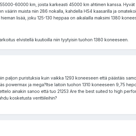
u 55000-60000 km, joista karkeasti 45000 km ahtimen kanssa. Hyvät 7
llen väärin muista niin 286 nokalla, kahdella HS4 kaasarilla ja omatek
ä hieman lisää, joku 125-130 heppaa on aikalailla maksimi 1380 konee
tarkoitus elvistellä kuutioilla niin tyytyisin tuohon 1380 koneeseen.
iin paljon puristuksia kuin vaikka 1293 koneeseen että päästäis sa
käs powermax ja mega?Itse laitoin tuohon 1310 koneeseen 9,75 hepol
uettelo ainakin sanoo että tuo 21253 Are the best suited to high pe
hdu kosketusta venttiileihin?