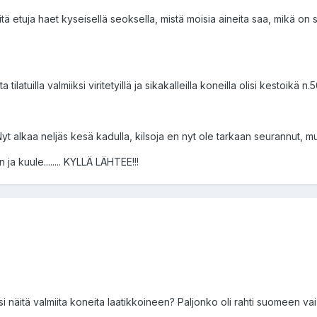
tä etuja haet kyseisellä seoksella, mistä moisia aineita saa, mikä on
 tilatuilla valmiiksi viritetyillä ja sikakalleilla koneilla olisi kestoikä
t alkaa neljäs kesä kadulla, kilsoja en nyt ole tarkaan seurannut, mut
 ja kuule........ KYLLÄ LÄHTEE!!!
i näitä valmiita koneita laatikkoineen? Paljonko oli rahti suomeen vai