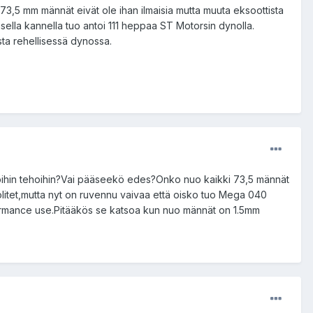
3,5 mm männät eivät ole ihan ilmaisia mutta muuta eksoottista
oisella kannella tuo antoi 111 heppaa ST Motorsin dynolla.
sta rehellisessä dynossa.
moihin tehoihin?Vai pääseekö edes?Onko nuo kaikki 73,5 männät
itet,mutta nyt on ruvennu vaivaa että oisko tuo Mega 040
rformance use.Pitääkös se katsoa kun nuo männät on 1.5mm