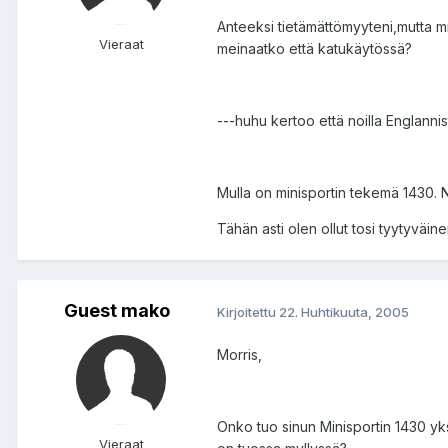
Anteeksi tietämättömyyteni,mutta mi
Vieraat
meinaatko että katukäytössä?
---huhu kertoo että noilla Englannista
Mulla on minisportin tekemä 1430. Ny
Tähän asti olen ollut tosi tyytyväinen
Guest mako
Kirjoitettu
22. Huhtikuuta, 2005
Morris,
Onko tuo sinun Minisportin 1430 yks
Vieraat