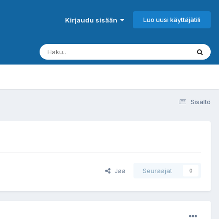
Luo uusi käyttäjätili
Kirjaudu sisään
Sisältö
Jaa
Seuraajat
0