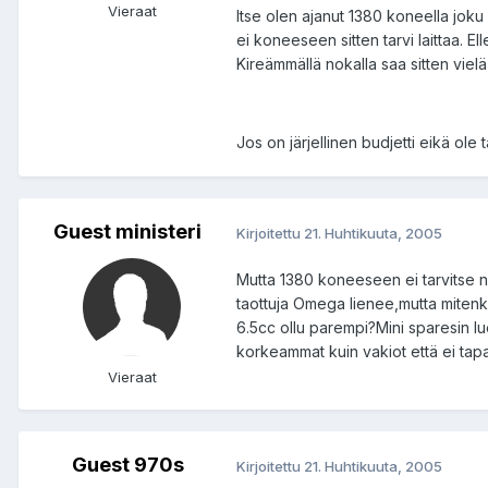
Vieraat
Itse olen ajanut 1380 koneella jok
ei koneeseen sitten tarvi laittaa. E
Kireämmällä nokalla saa sitten viel
Jos on järjellinen budjetti eikä ole 
Guest ministeri
Kirjoitettu
21. Huhtikuuta, 2005
Mutta 1380 koneeseen ei tarvitse n
taottuja Omega lienee,mutta miten
6.5cc ollu parempi?Mini sparesin l
korkeammat kuin vakiot että ei tapa
Vieraat
Guest 970s
Kirjoitettu
21. Huhtikuuta, 2005