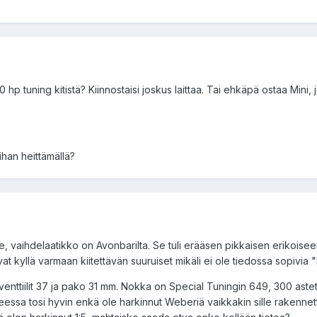
hp tuning kitistä? Kiinnostaisi joskus laittaa. Tai ehkäpä ostaa Mini
ihan heittämällä?
 vaihdelaatikko on Avonbarilta. Se tuli erääsen pikkaisen erikoiseen M
ovat kyllä varmaan kiitettävän suuruiset mikäli ei ole tiedossa sopivia 
venttiilit 37 ja pako 31 mm. Nokka on Special Tuningin 649, 300 aste
eessa tosi hyvin enkä ole harkinnut Weberiä vaikkakin sille rakennett