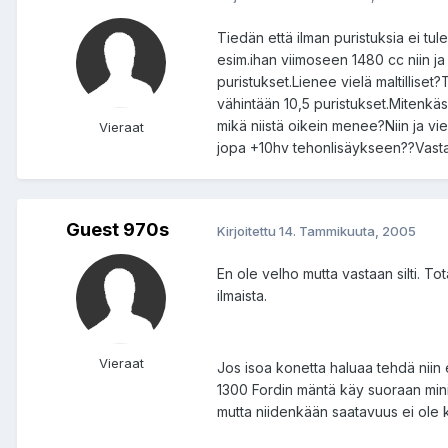
Tiedän että ilman puristuksia ei tu
esim.ihan viimoseen 1480 cc niin ja 
puristukset.Lienee vielä maltilliset
vähintään 10,5 puristukset.Mitenkäs k
mikä niistä oikein menee?Niin ja vie
Vieraat
jopa +10hv tehonlisäykseen??Vastail
Guest 970s
Kirjoitettu
14. Tammikuuta, 2005
En ole velho mutta vastaan silti. To
ilmaista.
Vieraat
Jos isoa konetta haluaa tehdä niin 
1300 Fordin mäntä käy suoraan mini
mutta niidenkään saatavuus ei ole k