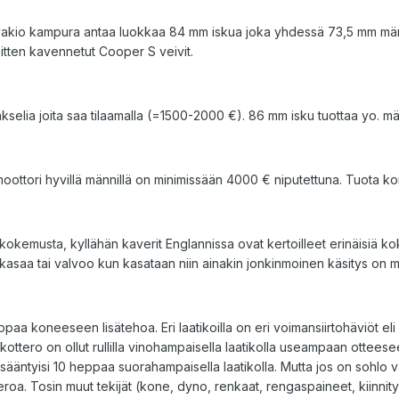
ttu vakio kampura antaa luokkaa 84 mm iskua joka yhdessä 73,5 mm m
 sitten kavennetut Cooper S veivit.
akselia joita saa tilaamalla (=1500-2000 €). 86 mm isku tuottaa yo. mä
oottori hyvillä männillä on minimissään 4000 € niputettuna. Tuota komb
le kokemusta, kyllähän kaverit Englannissa ovat kertoilleet erinäisiä ko
kasaa tai valvoo kun kasataan niin ainakin jonkinmoinen käsitys on mi
ppaa koneeseen lisätehoa. Eri laatikoilla on eri voimansiirtohäviöt e
kottero on ollut rullilla vinohampaisella laatikolla useampaan otteesee
äntyisi 10 heppaa suorahampaisella laatikolla. Mutta jos on sohlo va
. Tosin muut tekijät (kone, dyno, renkaat, rengaspaineet, kiinnitys rull