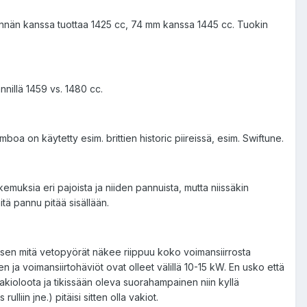
ännän kanssa tuottaa 1425 cc, 74 mm kanssa 1445 cc. Tuokin
nnillä 1459 vs. 1480 cc.
oa on käytetty esim. brittien historic piireissä, esim. Swiftune.
kemuksia eri pajoista ja niiden pannuista, mutta niissäkin
tä pannu pitää sisällään.
li sen mitä vetopyörät näkee riippuu koko voimansiirrosta
n ja voimansiirtohäviöt ovat olleet välillä 10-15 kW. En usko että
kioloota ja tikissään oleva suorahampainen niin kyllä
iin jne.) pitäisi sitten olla vakiot.