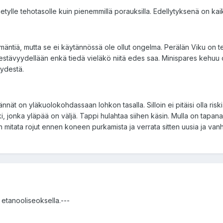
ylle tehotasolle kuin pienemmillä porauksilla. Edellytyksenä on kaik
tiä, mutta se ei käytännössä ole ollut ongelma. Perälän Viku on test
estävyydellään enkä tiedä vieläkö niitä edes saa. Minispares kehuu 
yydestä.
ännät on yläkuolokohdassaan lohkon tasalla. Silloin ei pitäisi olla riski
, jonka yläpää on väljä. Tappi hulahtaa siihen käsin. Mulla on tapana
itata rojut ennen koneen purkamista ja verrata sitten uusia ja vanho
a etanooliseoksella.---