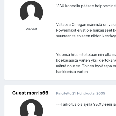
1380 koneella pääsee helpommin tiet
Valtaosa Omegan männistä on valumän
Vieraat
Powermaxit eivät ole häikäisseet k
suuntaan tai toiseen niiden kestäv
Yleensä hilut mitoitetaan niin että m
koekasausta varten yksi kiertokanki
mäntä nousee. Toinen hyvä tapa on m
hankkimista varten.
Guest morris66
Kirjoitettu
21. Huhtikuuta, 2005
---Tarkoitus ois ajella 98,Xyleeni j