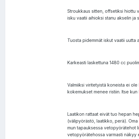
Stroukkaus sitten, offsetiksi hio
isku vaatii aihioksi stanu akselin ja
Tuosta pidemmät iskut vaatii uutta 
Karkeasti laskettuna 1480 cc puolim
Valmiiksi viritetyistä koneista ei o
kokemukset menee ristiin. Itse kun 
Laatikon rattaat eivät tuo hepan he
(välipyörästö, laatikko, perä). Oma 
mun tapauksessa vetopyörätehot lisä
vetopyörätehossa varmasti näkyy eroa