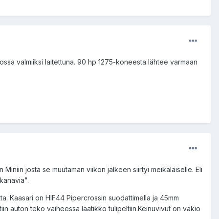
, jossa valmiiksi laitettuna. 90 hp 1275-koneesta lähtee varmaan
iniin josta se muutaman viikon jälkeen siirtyi meikäläiselle. Eli
"kanavia".
tta. Kaasari on HIF44 Pipercrossin suodattimella ja 45mm
iin auton teko vaiheessa laatikko tulipeltiin.Keinuvivut on vakio