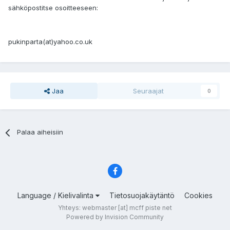
sähköpostitse osoitteeseen:
pukinparta(at)yahoo.co.uk
Jaa
Seuraajat
0
Palaa aiheisiin
Language / Kielivalinta
Tietosuojakäytäntö
Cookies
Yhteys: webmaster [at] mcff piste net
Powered by Invision Community