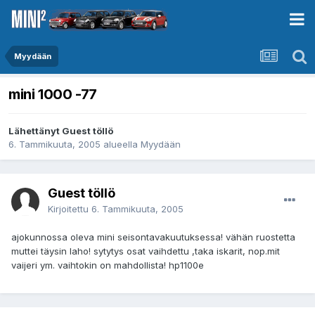
Myydään
mini 1000 -77
Lähettänyt Guest töllö
6. Tammikuuta, 2005
alueella
Myydään
Guest töllö
Kirjoitettu
6. Tammikuuta, 2005
ajokunnossa oleva mini seisontavakuutuksessa! vähän ruostetta
muttei täysin laho! sytytys osat vaihdettu ,taka iskarit, nop.mit
vaijeri ym. vaihtokin on mahdollista! hp1100e