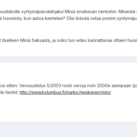
oliskolle syntymäpäivälahjaksi Miniä ensikesän rientoihin. Mineistä
tää huomiota, kun autoa kiertelee? Olisi ikävää ostaa pommi syntymäpäi
t itselleen Miniä Saksasta, ja onko tuo edes kannattavaa ottaen hu
i sitten. Verouudistus 5/2003 nosti veroja noin 2000e aiempaan (joll
kki tiedot:
http://www.kolumbus.fi/marko.heiskanen/mini/