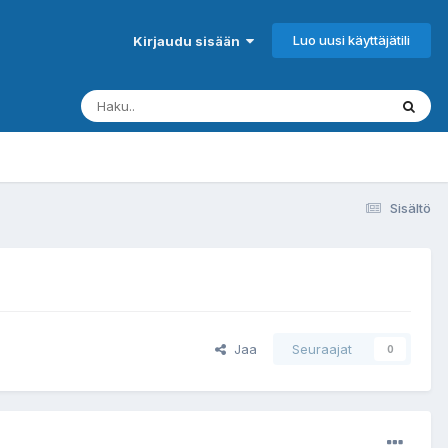
Luo uusi käyttäjätili
Kirjaudu sisään
Sisältö
Jaa
Seuraajat
0