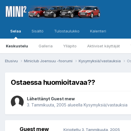
Selaa
Sisältö
Tulostaulukko
Kalenteri
Keskustelu
Galleria
Ylläpito
Aktiiviset käyttäjät
Etusivu
Miniclub Joensuu -foorumi
Kysymyksiä/vastauksia
Os
Ostaessa huomioitavaa??
Lähettänyt Guest mew
3. Tammikuuta, 2005
alueella
Kysymyksiä/vastauksia
Guest mew
Kirjoitettu
3. Tammikuuta, 2005