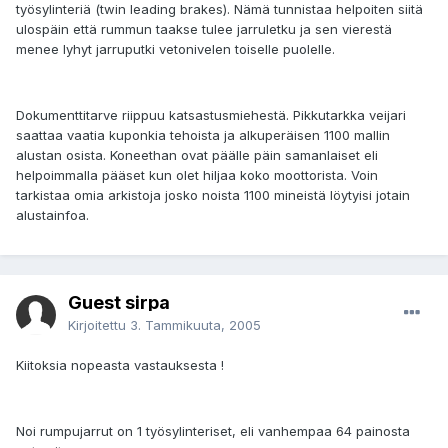
työsylinteriä (twin leading brakes). Nämä tunnistaa helpoiten siitä
ulospäin että rummun taakse tulee jarruletku ja sen vierestä
menee lyhyt jarruputki vetonivelen toiselle puolelle.
Dokumenttitarve riippuu katsastusmiehestä. Pikkutarkka veijari
saattaa vaatia kuponkia tehoista ja alkuperäisen 1100 mallin
alustan osista. Koneethan ovat päälle päin samanlaiset eli
helpoimmalla pääset kun olet hiljaa koko moottorista. Voin
tarkistaa omia arkistoja josko noista 1100 mineistä löytyisi jotain
alustainfoa.
Guest sirpa
Kirjoitettu
3. Tammikuuta, 2005
Kiitoksia nopeasta vastauksesta !
Noi rumpujarrut on 1 työsylinteriset, eli vanhempaa 64 painosta