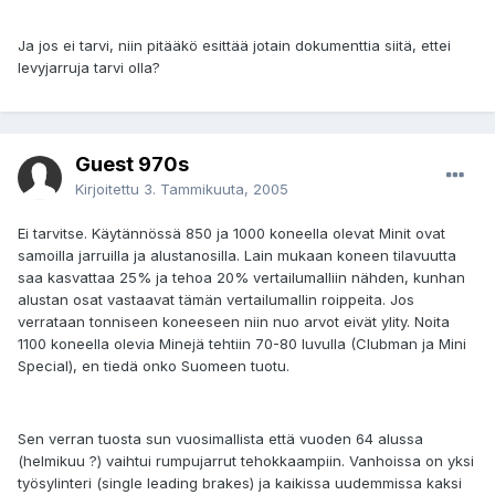
Ja jos ei tarvi, niin pitääkö esittää jotain dokumenttia siitä, ettei
levyjarruja tarvi olla?
Guest 970s
Kirjoitettu
3. Tammikuuta, 2005
Ei tarvitse. Käytännössä 850 ja 1000 koneella olevat Minit ovat
samoilla jarruilla ja alustanosilla. Lain mukaan koneen tilavuutta
saa kasvattaa 25% ja tehoa 20% vertailumalliin nähden, kunhan
alustan osat vastaavat tämän vertailumallin roippeita. Jos
verrataan tonniseen koneeseen niin nuo arvot eivät ylity. Noita
1100 koneella olevia Minejä tehtiin 70-80 luvulla (Clubman ja Mini
Special), en tiedä onko Suomeen tuotu.
Sen verran tuosta sun vuosimallista että vuoden 64 alussa
(helmikuu ?) vaihtui rumpujarrut tehokkaampiin. Vanhoissa on yksi
työsylinteri (single leading brakes) ja kaikissa uudemmissa kaksi