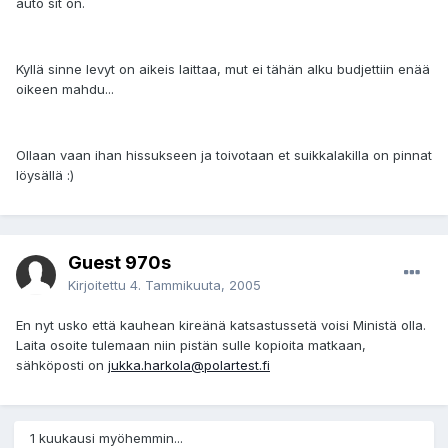
auto sit on.
Kyllä sinne levyt on aikeis laittaa, mut ei tähän alku budjettiin enää
oikeen mahdu...
Ollaan vaan ihan hissukseen ja toivotaan et suikkalakilla on pinnat
löysällä :)
Guest 970s
Kirjoitettu
4. Tammikuuta, 2005
En nyt usko että kauhean kireänä katsastussetä voisi Ministä olla.
Laita osoite tulemaan niin pistän sulle kopioita matkaan,
sähköposti on
jukka.harkola@polartest.fi
1 kuukausi myöhemmin...