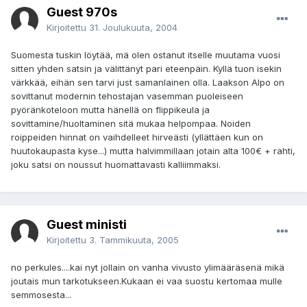
Guest 970s
Kirjoitettu
31. Joulukuuta, 2004
Suomesta tuskin löytää, mä olen ostanut itselle muutama vuosi
sitten yhden satsin ja välittänyt pari eteenpäin. Kyllä tuon isekin
värkkää, eihän sen tarvi just samanlainen olla. Laakson Alpo on
sovittanut modernin tehostajan vasemman puoleiseen
pyöränkoteloon mutta hänellä on flippikeula ja
sovittamine/huoltaminen sitä mukaa helpompaa. Noiden
roippeiden hinnat on vaihdelleet hirveästi (yllättäen kun on
huutokaupasta kyse...) mutta halvimmillaan jotain alta 100€ + rahti,
joku satsi on noussut huomattavasti kalliimmaksi.
Guest ministi
Kirjoitettu
3. Tammikuuta, 2005
no perkules....kai nyt jollain on vanha vivusto ylimääräsenä mikä
joutais mun tarkotukseen.Kukaan ei vaa suostu kertomaa mulle
semmosesta...