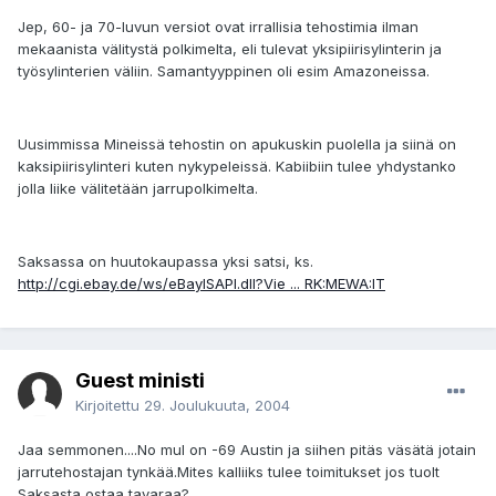
Jep, 60- ja 70-luvun versiot ovat irrallisia tehostimia ilman
mekaanista välitystä polkimelta, eli tulevat yksipiirisylinterin ja
työsylinterien väliin. Samantyyppinen oli esim Amazoneissa.
Uusimmissa Mineissä tehostin on apukuskin puolella ja siinä on
kaksipiirisylinteri kuten nykypeleissä. Kabiibiin tulee yhdystanko
jolla liike välitetään jarrupolkimelta.
Saksassa on huutokaupassa yksi satsi, ks.
http://cgi.ebay.de/ws/eBayISAPI.dll?Vie ... RK:MEWA:IT
Guest ministi
Kirjoitettu
29. Joulukuuta, 2004
Jaa semmonen....No mul on -69 Austin ja siihen pitäs väsätä jotain
jarrutehostajan tynkää.Mites kalliiks tulee toimitukset jos tuolt
Saksasta ostaa tavaraa?