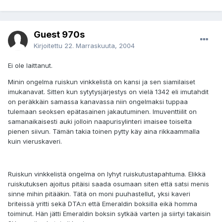
Guest 970s
Kirjoitettu
22. Marraskuuta, 2004
Ei ole laittanut.
Minin ongelma ruiskun vinkkelistä on kansi ja sen siamilaiset
imukanavat. Sitten kun sytytysjärjestys on vielä 1342 eli imutahdit
on peräkkäin samassa kanavassa niin ongelmaksi tuppaa
tulemaan seoksen epätasainen jakautuminen. Imuventtiilit on
samanaikaisesti auki jolloin naapurisylinteri imaisee toiselta
pienen siivun. Tämän takia toinen pytty käy aina rikkaammalla
kuin vieruskaveri.
Ruiskun vinkkelistä ongelma on lyhyt ruiskutustapahtuma. Elikkä
ruiskutuksen ajoitus pitäisi saada osumaan siten että satsi menis
sinne mihin pitääkin. Tätä on moni puuhastellut, yksi kaveri
briteissä yritti sekä DTA:n että Emeraldin boksilla eikä homma
toiminut. Hän jätti Emeraldin boksin sytkää varten ja siirtyi takaisin