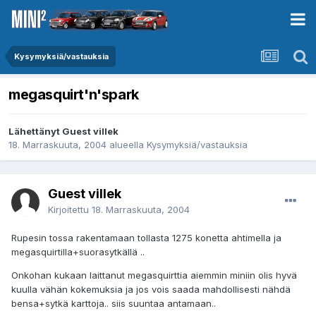
Kysymyksiä/vastauksia
megasquirt'n'spark
Lähettänyt Guest villek
18. Marraskuuta, 2004
alueella
Kysymyksiä/vastauksia
Guest villek
Kirjoitettu
18. Marraskuuta, 2004
Rupesin tossa rakentamaan tollasta 1275 konetta ahtimella ja
megasquirtilla+suorasytkällä ..
Onkohan kukaan laittanut megasquirttia aiemmin miniin olis hyvä
kuulla vähän kokemuksia ja jos vois saada mahdollisesti nähdä
bensa+sytkä karttoja.. siis suuntaa antamaan..