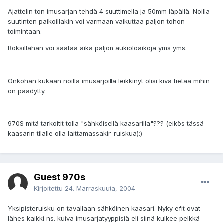
Ajattelin ton imusarjan tehdä 4 suuttimella ja 50mm läpällä. Noilla
suutinten paikoillakin voi varmaan vaikuttaa paljon tohon
toimintaan.
Boksillahan voi säätää aika paljon aukioloaikoja yms yms.
Onkohan kukaan noilla imusarjoilla leikkinyt olisi kiva tietää mihin
on päädytty.
970S mitä tarkoitit tolla "sähköisellä kaasarilla"??? (eikös tässä
kaasarin tilalle olla laittamassakin ruiskua):)
Guest 970s
Kirjoitettu
24. Marraskuuta, 2004
Yksipisteruisku on tavallaan sähköinen kaasari. Nyky efit ovat
lähes kaikki ns. kuiva imusarjatyyppisiä eli siinä kulkee pelkkä