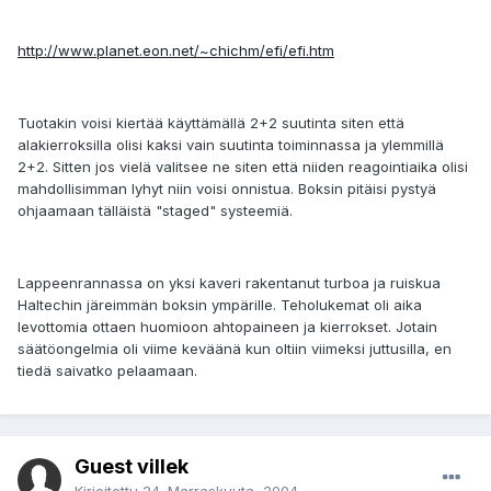
http://www.planet.eon.net/~chichm/efi/efi.htm
Tuotakin voisi kiertää käyttämällä 2+2 suutinta siten että
alakierroksilla olisi kaksi vain suutinta toiminnassa ja ylemmillä
2+2. Sitten jos vielä valitsee ne siten että niiden reagointiaika olisi
mahdollisimman lyhyt niin voisi onnistua. Boksin pitäisi pystyä
ohjaamaan tälläistä "staged" systeemiä.
Lappeenrannassa on yksi kaveri rakentanut turboa ja ruiskua
Haltechin järeimmän boksin ympärille. Teholukemat oli aika
levottomia ottaen huomioon ahtopaineen ja kierrokset. Jotain
säätöongelmia oli viime keväänä kun oltiin viimeksi juttusilla, en
tiedä saivatko pelaamaan.
Guest villek