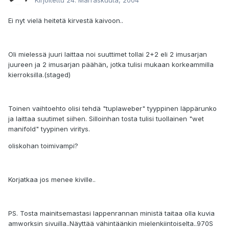
Kirjoitettu
24. Marraskuuta, 2004
Ei nyt vielä heitetä kirvestä kaivoon..
Oli mielessä juuri laittaa noi suuttimet tollai 2+2 eli 2 imusarjan
juureen ja 2 imusarjan päähän, jotka tulisi mukaan korkeammilla
kierroksilla.(staged)
Toinen vaihtoehto olisi tehdä "tuplaweber" tyyppinen läppärunko
ja laittaa suutimet siihen. Silloinhan tosta tulisi tuollainen "wet
manifold" tyypinen viritys.
oliskohan toimivampi?
Korjatkaa jos menee kiville..
PS. Tosta mainitsemastasi lappenrannan ministä taitaa olla kuvia
amworksin sivuilla..Näyttää vähintäänkin mielenkiintoiselta..970S