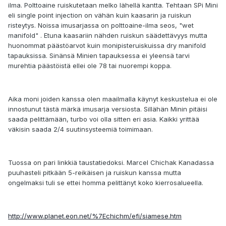
ilma. Polttoaine ruiskutetaan melko lähellä kantta. Tehtaan SPi Mini
eli single point injection on vähän kuin kaasarin ja ruiskun
risteytys. Noissa imusarjassa on polttoaine-ilma seos, "wet
manifold" . Etuna kaasariin nähden ruiskun säädettävyys mutta
huonommat päästöarvot kuin monipisteruiskuissa dry manifold
tapauksissa. Sinänsä Minien tapauksessa ei yleensä tarvi
murehtia päästöistä ellei ole 78 tai nuorempi koppa.
Aika moni joiden kanssa olen maailmalla käynyt keskustelua ei ole
innostunut tästä märkä imusarja versiosta. Sillähän Minin pitäisi
saada pelittämään, turbo voi olla sitten eri asia. Kaikki yrittää
väkisin saada 2/4 suutinsysteemiä toimimaan.
Tuossa on pari linkkiä taustatiedoksi. Marcel Chichak Kanadassa
puuhasteli pitkään 5-reikäisen ja ruiskun kanssa mutta
ongelmaksi tuli se ettei homma pelittänyt koko kierrosalueella.
http://www.planet.eon.net/%7Echichm/efi/siamese.htm