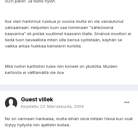
SU:n pariin. Ja toimii hyvin.
Itse olen harkinnut ruiskua jo vuosia mutta en ole vaivautunut
satsaamaan. Helpoiten tuon saa toimimaan "sähköisenä
kaasarina" eli pistää suuttimet kaasarin tilalle. Sinänsä moottori ei
tiedä tuon taivaallista miten sille bensa syötetään, käyhän se
vaikka antaa huikkaa kanisterin korkilla.
Mitä noihin karttoihin tulee niin koneet on yksilöitä. Muiden
kartoista ei välttämättä ole iloa.
Guest villek
Kirjoitettu
23. Marraskuuta, 2004
No on varmaan hankalaa, mutta eihän siinä mitään häviä kun osat
löytyy hyllystä niin ajattelin koitaa..