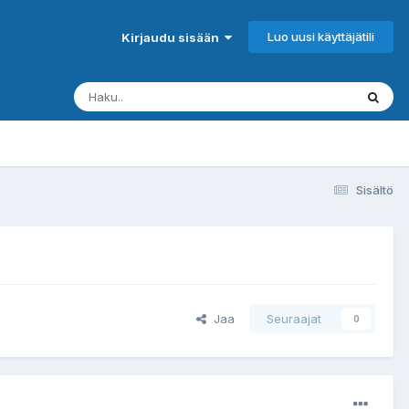
Luo uusi käyttäjätili
Kirjaudu sisään
Sisältö
Jaa
Seuraajat
0