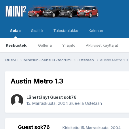
Selaa
Sisältö
Tulostaulukko
Kalenteri
Keskustelu
Galleria
Ylläpito
Aktiiviset käyttäjät
Etusivu
Miniclub Joensuu -foorumi
Ostetaan
Austin Metro 1.3
Austin Metro 1.3
Lähettänyt Guest sok76
15. Marraskuuta, 2004
alueella
Ostetaan
Guest sok76
Kirjoitettu
15. Marraskuuta, 2004