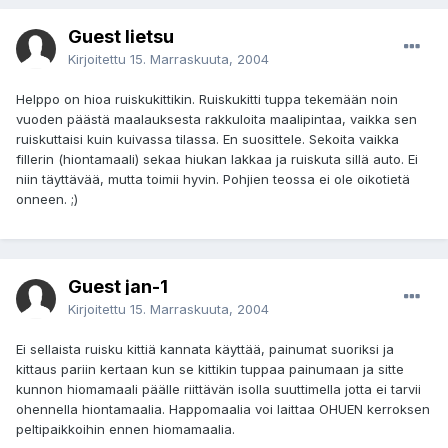
Guest lietsu
Kirjoitettu
15. Marraskuuta, 2004
Helppo on hioa ruiskukittikin. Ruiskukitti tuppa tekemään noin
vuoden päästä maalauksesta rakkuloita maalipintaa, vaikka sen
ruiskuttaisi kuin kuivassa tilassa. En suosittele. Sekoita vaikka
fillerin (hiontamaali) sekaa hiukan lakkaa ja ruiskuta sillä auto. Ei
niin täyttävää, mutta toimii hyvin. Pohjien teossa ei ole oikotietä
onneen. ;)
Guest jan-1
Kirjoitettu
15. Marraskuuta, 2004
Ei sellaista ruisku kittiä kannata käyttää, painumat suoriksi ja
kittaus pariin kertaan kun se kittikin tuppaa painumaan ja sitte
kunnon hiomamaali päälle riittävän isolla suuttimella jotta ei tarvii
ohennella hiontamaalia. Happomaalia voi laittaa OHUEN kerroksen
peltipaikkoihin ennen hiomamaalia.