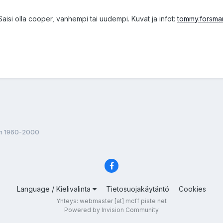
si olla cooper, vanhempi tai uudempi. Kuvat ja infot:
tommy.forsman
vm 1960-2000
Language / Kielivalinta
Tietosuojakäytäntö
Cookies
Yhteys: webmaster [at] mcff piste net
Powered by Invision Community