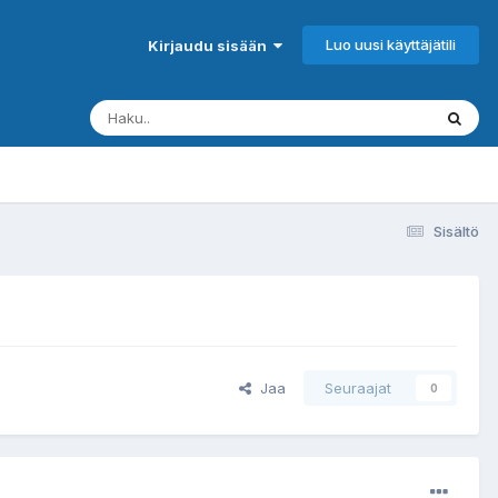
Luo uusi käyttäjätili
Kirjaudu sisään
Sisältö
Jaa
Seuraajat
0