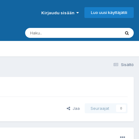
Luo uusi käyttäjätili
Kirjaudu sisään
Sisältö
Jaa
Seuraajat
0