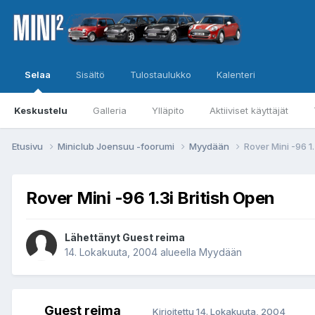
Selaa
Sisältö
Tulostaulukko
Kalenteri
Keskustelu
Galleria
Ylläpito
Aktiiviset käyttäjät
Etusivu
Miniclub Joensuu -foorumi
Myydään
Rover Mini -96 1.
Rover Mini -96 1.3i British Open
Lähettänyt Guest reima
14. Lokakuuta, 2004
alueella
Myydään
Guest reima
Kirjoitettu
14. Lokakuuta, 2004