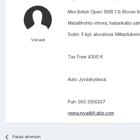
Mini British Open 1996 1.3i (Rover M
Metallihohto vihreä, haitarikatto säh
Soitin. 5 kpl. aluvalssia. Mittarilu
Vieraat
Tax Free 4300 €
Auto Jyväskylässä.
Puh: 050 3356337
reima.niva@fi.abb.com
Palaa aiheisiin