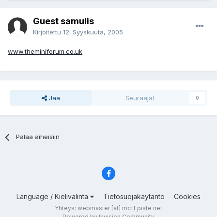
Guest samulis
Kirjoitettu
12. Syyskuuta, 2005
www.theminiforum.co.uk
Jaa
Seuraajat
0
Palaa aiheisiin
Language / Kielivalinta
Tietosuojakäytäntö
Cookies
Yhteys: webmaster [at] mcff piste net
Powered by Invision Community