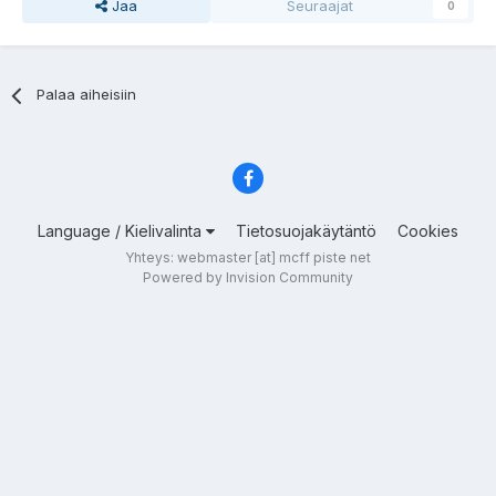
Jaa
Seuraajat
0
Palaa aiheisiin
Language / Kielivalinta
Tietosuojakäytäntö
Cookies
Yhteys: webmaster [at] mcff piste net
Powered by Invision Community