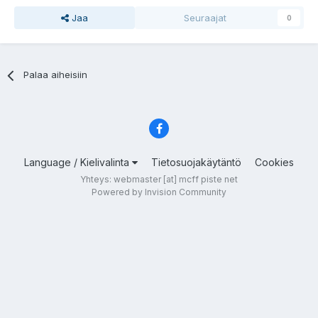
Jaa
Seuraajat
0
Palaa aiheisiin
Language / Kielivalinta
Tietosuojakäytäntö
Cookies
Yhteys: webmaster [at] mcff piste net
Powered by Invision Community