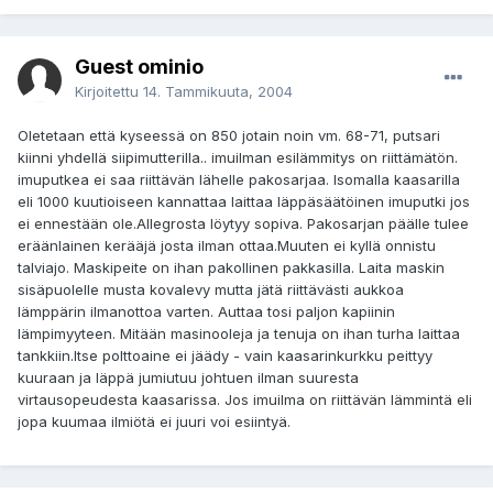
Guest ominio
Kirjoitettu
14. Tammikuuta, 2004
Oletetaan että kyseessä on 850 jotain noin vm. 68-71, putsari
kiinni yhdellä siipimutterilla.. imuilman esilämmitys on riittämätön.
imuputkea ei saa riittävän lähelle pakosarjaa. Isomalla kaasarilla
eli 1000 kuutioiseen kannattaa laittaa läppäsäätöinen imuputki jos
ei ennestään ole.Allegrosta löytyy sopiva. Pakosarjan päälle tulee
eräänlainen kerääjä josta ilman ottaa.Muuten ei kyllä onnistu
talviajo. Maskipeite on ihan pakollinen pakkasilla. Laita maskin
sisäpuolelle musta kovalevy mutta jätä riittävästi aukkoa
lämppärin ilmanottoa varten. Auttaa tosi paljon kapiinin
lämpimyyteen. Mitään masinooleja ja tenuja on ihan turha laittaa
tankkiin.Itse polttoaine ei jäädy - vain kaasarinkurkku peittyy
kuuraan ja läppä jumiutuu johtuen ilman suuresta
virtausopeudesta kaasarissa. Jos imuilma on riittävän lämmintä eli
jopa kuumaa ilmiötä ei juuri voi esiintyä.