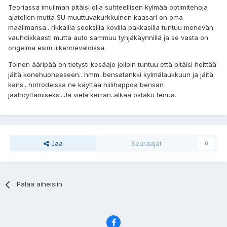
Teoriassa imuilman pitäisi olla suhteellisen kylmää optimitehoja
ajatellen mutta SU muuttuvakurkkuinen kaasari on oma
maailmansa.. rikkailla seoksilla kovilla pakkasilla tuntuu menevän
vauhdikkaasti mutta auto sammuu tyhjäkäynnillä ja se vasta on
ongelma esim liikennevaloissa.
Toinen ääripää on tietysti kesäajo jolloin tuntuu että pitäisi heittää
jäitä konehuoneeseen.. hmm. bensatankki kylmälaukkuun ja jäitä
kans.. hotrodeissa ne käyttää hiilihappoa bensan
jäähdyttämiseksi..Ja vielä kerran..älkää ostako tenua.
Jaa
Seuraajat
0
Palaa aiheisiin