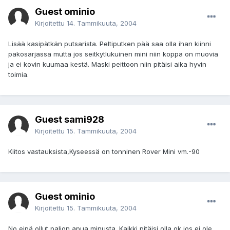
Guest ominio
Kirjoitettu
14. Tammikuuta, 2004
Lisää kasipätkän putsarista. Peltiputken pää saa olla ihan kiinni
pakosarjassa mutta jos seitkytlukuinen mini niin koppa on muovia
ja ei kovin kuumaa kestä. Maski peittoon niin pitäisi aika hyvin
toimia.
Guest sami928
Kirjoitettu
15. Tammikuuta, 2004
Kiitos vastauksista,Kyseessä on tonninen Rover Mini vm.-90
Guest ominio
Kirjoitettu
15. Tammikuuta, 2004
No eipä ollut paljon apua minusta. Kaikki pitäisi olla ok jos ei ole