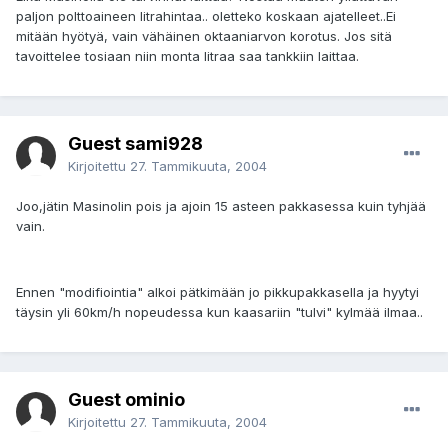
paljon polttoaineen litrahintaa.. oletteko koskaan ajatelleet..Ei
mitään hyötyä, vain vähäinen oktaaniarvon korotus. Jos sitä
tavoittelee tosiaan niin monta litraa saa tankkiin laittaa.
Guest sami928
Kirjoitettu
27. Tammikuuta, 2004
Joo,jätin Masinolin pois ja ajoin 15 asteen pakkasessa kuin tyhjää
vain.
Ennen "modifiointia" alkoi pätkimään jo pikkupakkasella ja hyytyi
täysin yli 60km/h nopeudessa kun kaasariin "tulvi" kylmää ilmaa..
Guest ominio
Kirjoitettu
27. Tammikuuta, 2004