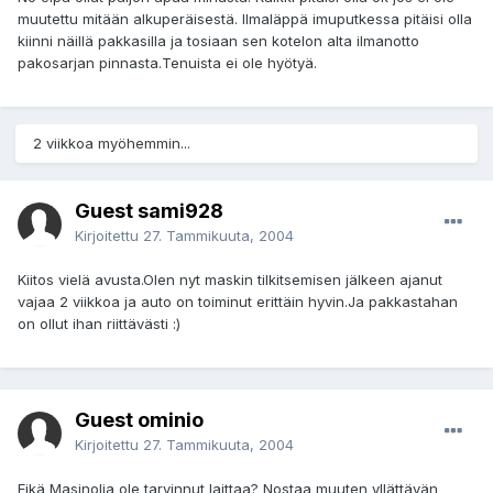
muutettu mitään alkuperäisestä. Ilmaläppä imuputkessa pitäisi olla
kiinni näillä pakkasilla ja tosiaan sen kotelon alta ilmanotto
pakosarjan pinnasta.Tenuista ei ole hyötyä.
2 viikkoa myöhemmin...
Guest sami928
Kirjoitettu
27. Tammikuuta, 2004
Kiitos vielä avusta.Olen nyt maskin tilkitsemisen jälkeen ajanut
vajaa 2 viikkoa ja auto on toiminut erittäin hyvin.Ja pakkastahan
on ollut ihan riittävästi :)
Guest ominio
Kirjoitettu
27. Tammikuuta, 2004
Eikä Masinolia ole tarvinnut laittaa? Nostaa muuten yllättävän