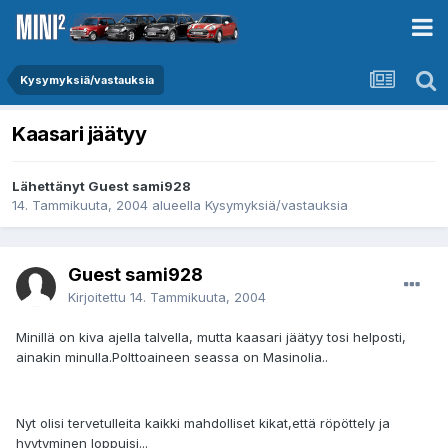
Kysymyksiä/vastauksia
Kaasari jäätyy
Lähettänyt Guest sami928
14. Tammikuuta, 2004
alueella
Kysymyksiä/vastauksia
Guest sami928
Kirjoitettu
14. Tammikuuta, 2004
Minillä on kiva ajella talvella, mutta kaasari jäätyy tosi helposti,
ainakin minulla.Polttoaineen seassa on Masinolia..
Nyt olisi tervetulleita kaikki mahdolliset kikat,että röpöttely ja
hyytyminen loppuisi...