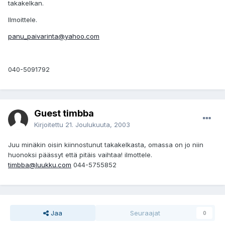
takakelkan.
Ilmoittele.
panu_paivarinta@yahoo.com
040-5091792
Guest timbba
Kirjoitettu
21. Joulukuuta, 2003
Juu minäkin oisin kiinnostunut takakelkasta, omassa on jo niin
huonoksi päässyt että pitäis vaihtaa! ilmottele.
timbba@luukku.com
044-5755852
Jaa
Seuraajat
0