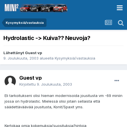
Kysymyksiä/vastauksia
Hydrolastic -> Kuiva?? Neuvoja?
Lähettänyt Guest vp
9. Joulukuuta, 2003
alueella
Kysymyksiä/vastauksia
Guest vp
Kirjoitettu
9. Joulukuuta, 2003
Eli tarkoitukseni olisi hieman modernisoida jousitusta vm -69 miniin
jossa on hydrolastic. Mielessä olisi jotain sellaista että
säädettäväävää jousitusta, Konit/Spaxit yms.
Kertokaa omia kokemuksia/suosituksia/hintoja