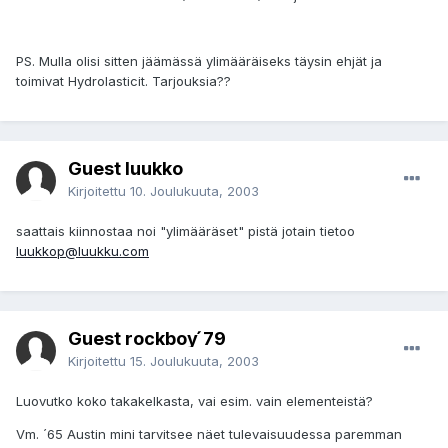
PS. Mulla olisi sitten jäämässä ylimääräiseks täysin ehjät ja
toimivat Hydrolasticit. Tarjouksia??
Guest luukko
Kirjoitettu
10. Joulukuuta, 2003
saattais kiinnostaa noi "ylimääräset" pistä jotain tietoo
luukkop@luukku.com
Guest rockboy ́79
Kirjoitettu
15. Joulukuuta, 2003
Luovutko koko takakelkasta, vai esim. vain elementeistä?
Vm. ´65 Austin mini tarvitsee näet tulevaisuudessa paremman