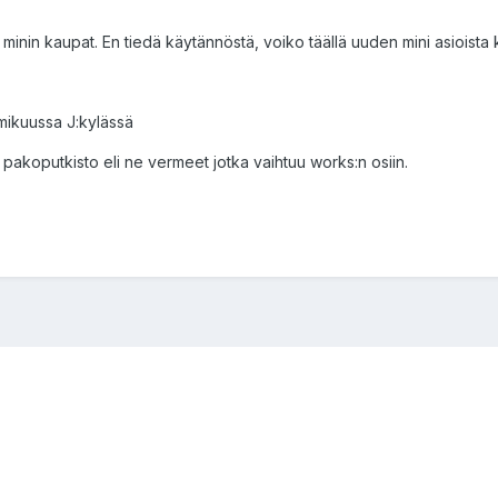
minin kaupat. En tiedä käytännöstä, voiko täällä uuden mini asioista kir
mikuussa J:kylässä
pakoputkisto eli ne vermeet jotka vaihtuu works:n osiin.