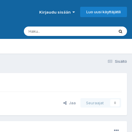
Luo uusi käyttäjätili
Kirjaudu sisään
Sisältö
Jaa
Seuraajat
0