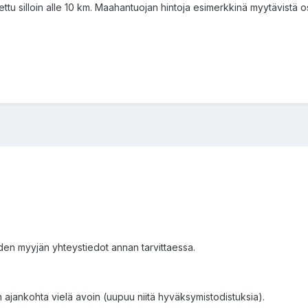
ettu silloin alle 10 km. Maahantuojan hintoja esimerkkinä myytävistä os
iiden myyjän yhteystiedot annan tarvittaessa.
in ajankohta vielä avoin (uupuu niitä hyväksymistodistuksia).