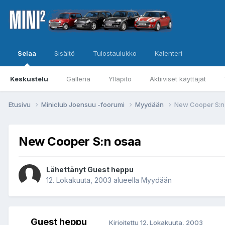
Selaa
Sisältö
Tulostaulukko
Kalenteri
Keskustelu
Galleria
Ylläpito
Aktiiviset käyttäjät
Etusivu
Miniclub Joensuu -foorumi
Myydään
New Cooper S:n
New Cooper S:n osaa
Lähettänyt Guest heppu
12. Lokakuuta, 2003
alueella
Myydään
Guest heppu
Kirjoitettu
12. Lokakuuta, 2003