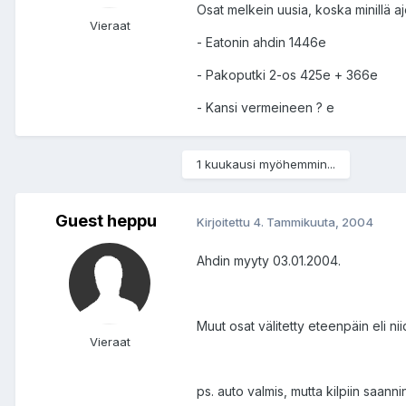
Osat melkein uusia, koska minillä aj
Vieraat
- Eatonin ahdin 1446e
- Pakoputki 2-os 425e + 366e
- Kansi vermeineen ? e
1 kuukausi myöhemmin...
Guest heppu
Kirjoitettu
4. Tammikuuta, 2004
Ahdin myyty 03.01.2004.
Muut osat välitetty eteenpäin eli n
Vieraat
ps. auto valmis, mutta kilpiin saann