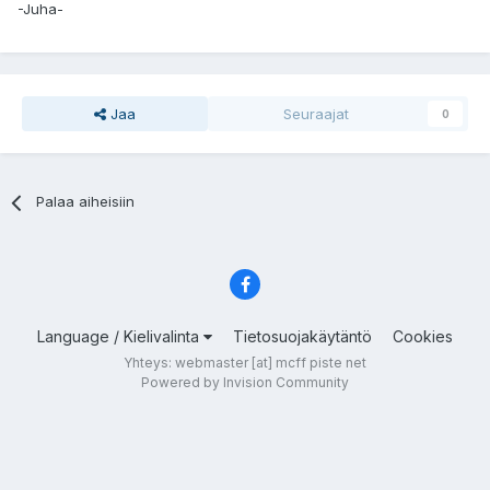
-Juha-
Jaa
Seuraajat
0
Palaa aiheisiin
Language / Kielivalinta
Tietosuojakäytäntö
Cookies
Yhteys: webmaster [at] mcff piste net
Powered by Invision Community