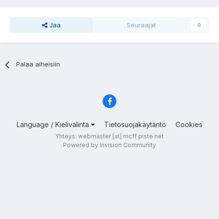
Jaa
Seuraajat
0
Palaa aiheisiin
Language / Kielivalinta
Tietosuojakäytäntö
Cookies
Yhteys: webmaster [at] mcff piste net
Powered by Invision Community