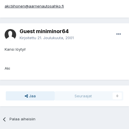
aki.tiihonen@aarnenautosahko.fi
Guest miniminor64
Kirjoitettu
21. Joulukuuta, 2001
Kansi löytyi!
Aki
Jaa
Seuraajat
0
Palaa aiheisiin