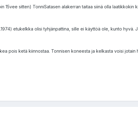
in 15vee sitten) TonniSatasen alakerran taitaa siinä olla laatikkokin k
74) etukelkka olisi tyhjänpattina, sille ei käyttöä ole, kunto hyvä. J
a pois ketä kiinnostaa. Tonnisen koneesta ja kelkasta voisi jotain hal