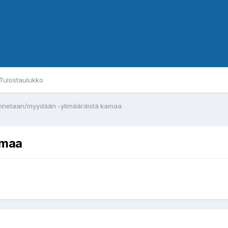
Tulostaulukko
nnetaan/myydään -ylimääräistä kamaa
amaa