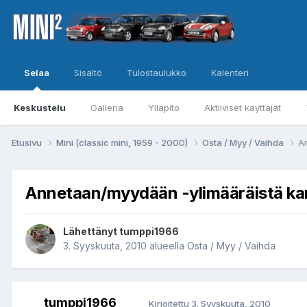
Selaa
Sisältö
Tulostaulukko
Kalenteri
Keskustelu
Galleria
Ylläpito
Aktiiviset käyttäjät
Etusivu
Mini (classic mini, 1959 - 2000)
Osta / Myy / Vaihda
A
Annetaan/myydään -ylimääräistä k
Lähettänyt
tumppi1966
3. Syyskuuta, 2010
alueella
Osta / Myy / Vaihda
tumppi1966
Kirjoitettu
3. Syyskuuta, 2010