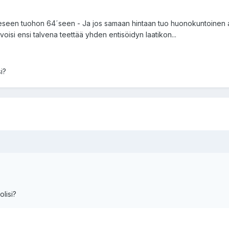
peeseen tuohon 64´seen - Ja jos samaan hintaan tuo huonokuntoinen alak
 voisi ensi talvena teettää yhden entisöidyn laatikon...
i?
lisi?