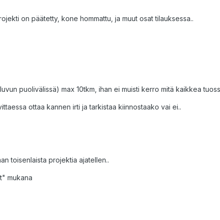
rojekti on päätetty, kone hommattu, ja muut osat tilauksessa..
uvun puolivälissä) max 10tkm, ihan ei muisti kerro mitä kaikkea tuossa
rvittaessa ottaa kannen irti ja tarkistaa kiinnostaako vai ei..
n toisenlaista projektia ajatellen..
at" mukana