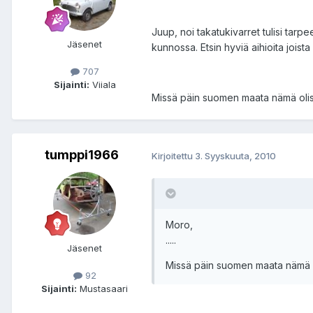
Juup, noi takatukivarret tulisi tar
Jäsenet
kunnossa. Etsin hyviä aihioita joista
707
Sijainti:
Viiala
Missä päin suomen maata nämä olis
tumppi1966
Kirjoitettu
3. Syyskuuta, 2010
Moro,
.....
Jäsenet
Missä päin suomen maata nämä o
92
Sijainti:
Mustasaari