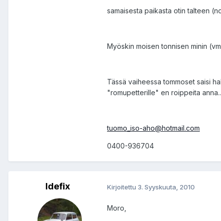
samaisesta paikasta otin talteen (no
Myöskin moisen tonnisen minin (vm.19
Tässä vaiheessa tommoset saisi hake
"romupetterille" en roippeita anna..
tuomo_iso-aho@hotmail.com
0400-936704
Idefix
Kirjoitettu
3. Syyskuuta, 2010
Moro,