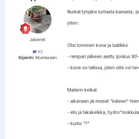
Nurkat tyhjäksi turhasta kamasta.. p
joten :
Jäsenet
Olisi tonninen kone ja laatikko
92
- rempan jälkeen ajettu (joskus 90-l
Sijainti:
Mustasaari
- kone on tallissa, joten siitä voi ta
Mailerin kelkat
- aikanaan jäi moiset "käteen" hiema
- etu ja takakelkka, hydro"mokkul
- kunto "?"