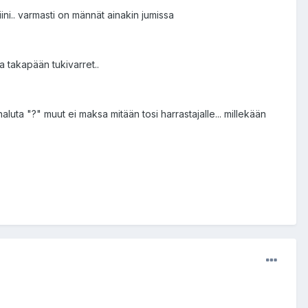
iini.. varmasti on männät ainakin jumissa
a takapään tukivarret..
uta "?" muut ei maksa mitään tosi harrastajalle... millekään