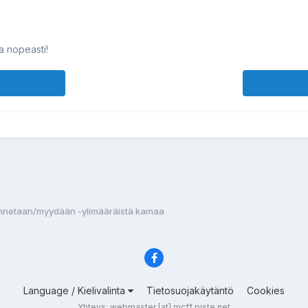
ja nopeasti!
nnetaan/myydään -ylimääräistä kamaa
Language / Kielivalinta
Tietosuojakäytäntö
Cookies
Yhteys: webmaster [at] mcff piste net