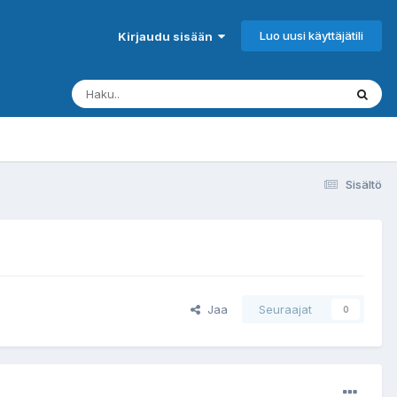
Luo uusi käyttäjätili
Kirjaudu sisään
Sisältö
Jaa
Seuraajat
0