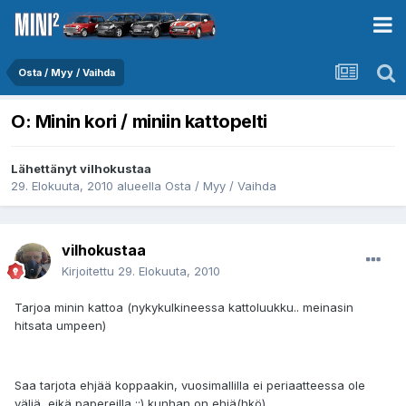
Osta / Myy / Vaihda
O: Minin kori / miniin kattopelti
Lähettänyt
vilhokustaa
29. Elokuuta, 2010
alueella
Osta / Myy / Vaihda
vilhokustaa
Kirjoitettu
29. Elokuuta, 2010
Tarjoa minin kattoa (nykykulkineessa kattoluukku.. meinasin
hitsata umpeen)
Saa tarjota ehjää koppaakin, vuosimallilla ei periaatteessa ole
väliä, eikä papereilla ::) kunhan on ehjä(hkö).