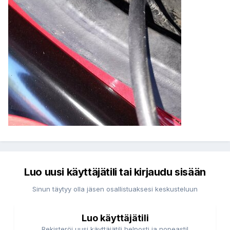
Luo uusi käyttäjätili tai kirjaudu sisään
Sinun täytyy olla jäsen osallistuaksesi keskusteluun
Luo käyttäjätili
Rekisteröi uusi käyttäjätili helposti ja nopeasti!