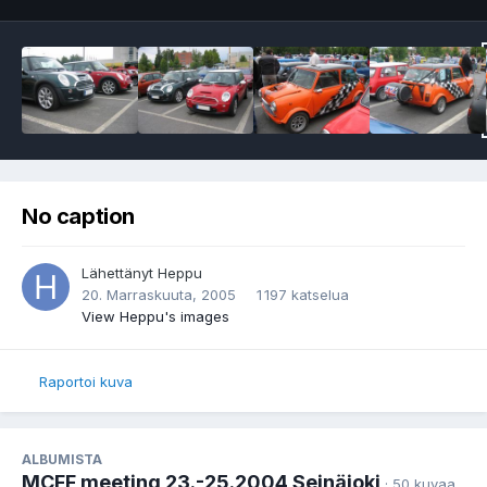
No caption
Lähettänyt
Heppu
20. Marraskuuta, 2005
1 197 katselua
View Heppu's images
Raportoi kuva
ALBUMISTA
MCFF meeting 23.-25.2004 Seinäjoki
· 50 kuvaa