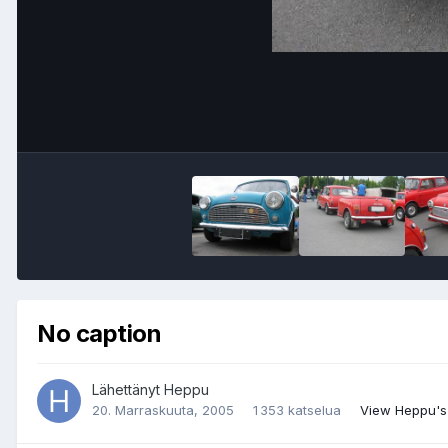
No caption
Lähettänyt
Heppu
20. Marraskuuta, 2005
1 353 katselua
View Heppu's