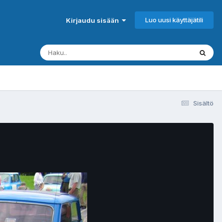
Luo uusi käyttäjätili
Kirjaudu sisään
Sisältö