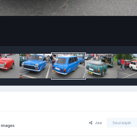
Jaa
Seuraajat
 images