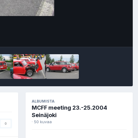
Image Tools
ALBUMISTA
MCFF meeting 23.-25.2004
Seinäjoki
· 50 kuvaa
0