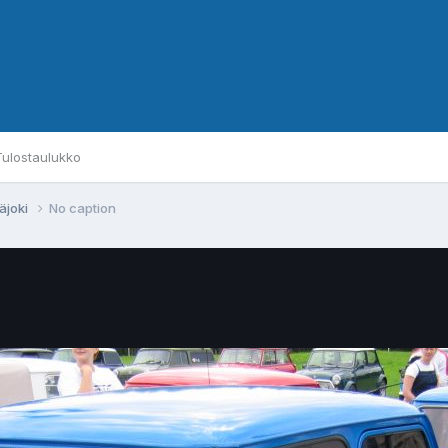
Tulostaulukko
äjoki
No caption