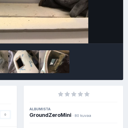
Image Tools
ALBUMISTA
GroundZeroMini
0
· 80 kuvaa