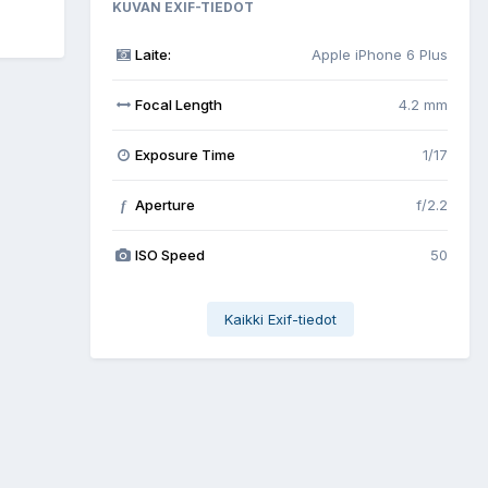
KUVAN EXIF-TIEDOT
Laite:
Apple iPhone 6 Plus
Focal Length
4.2 mm
Exposure Time
1/17
Aperture
f/2.2
f
ISO Speed
50
Kaikki Exif-tiedot