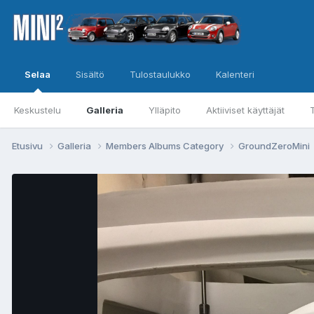
Selaa
Sisältö
Tulostaulukko
Kalenteri
Keskustelu
Galleria
Ylläpito
Aktiiviset käyttäjät
Etusivu
Galleria
Members Albums Category
GroundZeroMini