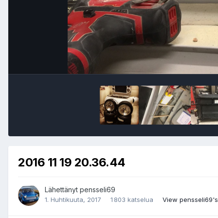
2016 11 19 20.36.44
Lähettänyt
pensseli69
1. Huhtikuuta, 2017
1 803 katselua
View pensseli69'