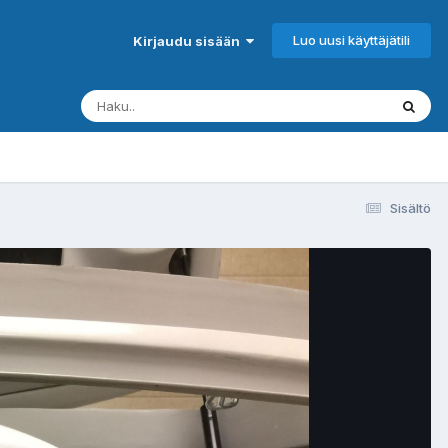
Luo uusi käyttäjätili
Kirjaudu sisään
Sisältö