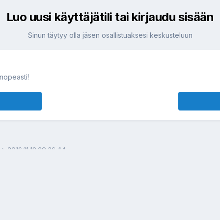
Luo uusi käyttäjätili tai kirjaudu sisään
Sinun täytyy olla jäsen osallistuaksesi keskusteluun
 nopeasti!
2016 11 19 20.36.44
Language / Kielivalinta
Tietosuojakäytäntö
Cookies
Yhteys: webmaster [at] mcff piste net