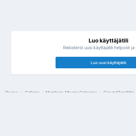
Luo käyttäjätili
Rekisteröi uusi käyttäjätili helposti ja
Luo uusi käyttäjätili
Etusivu
Galleria
Members Albums Category
GroundZeroMini