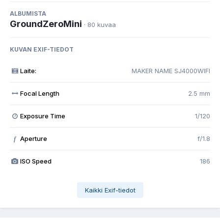
ALBUMISTA
GroundZeroMini
· 80 kuvaa
KUVAN EXIF-TIEDOT
Laite:
MAKER NAME SJ4000WIFI
Focal Length
2.5 mm
Exposure Time
1/120
Aperture
f/1.8
f
ISO Speed
186
Kaikki Exif-tiedot