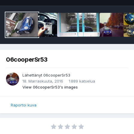
06cooperSr53
Lähettänyt
06cooperSr53
18. Marraskuuta, 2016
1 889 katselua
View 06cooperSr53's images
Raportoi kuva