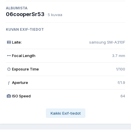
ALBUMISTA
06cooperSr53
· 5 kuvaa
KUVAN EXIF-TIEDOT
Laite:
samsung SM-A310F
Focal Length
3.7 mm
Exposure Time
1/100
Aperture
f/1.9
f
ISO Speed
64
Kaikki Exif-tiedot