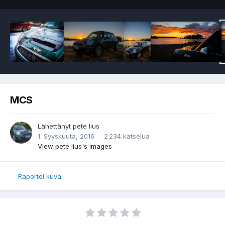
MCS
Lähettänyt
pete lius
1. Syyskuuta, 2016
2 234 katselua
View pete lius's images
Raportoi kuva