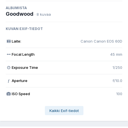
ALBUMISTA
Goodwood
· 8 kuvaa
KUVAN EXIF-TIEDOT
Laite:
Canon Canon EOS 60D
Focal Length
45 mm
Exposure Time
1/250
Aperture
f/10.0
f
ISO Speed
100
Kaikki Exif-tiedot