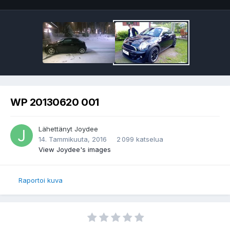
WP 20130620 001
Lähettänyt
Joydee
14. Tammikuuta, 2016
2 099 katselua
View Joydee's images
Raportoi kuva