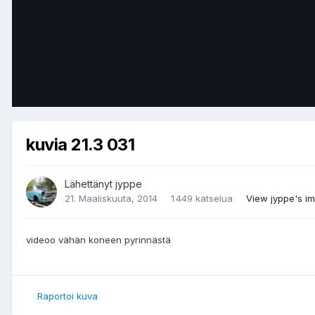
kuvia 21.3 031
Lähettänyt
jyppe
21. Maaliskuuta, 2014
1 449 katselua
View jyppe's i
videoo vähän koneen pyrinnästä
Raportoi kuva