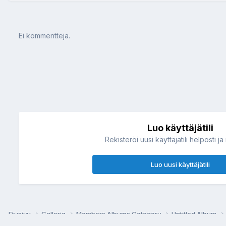
Ei kommentteja.
Luo käyttäjätili
Rekisteröi uusi käyttäjätili helposti ja
Luo uusi käyttäjätili
Etusivu
Galleria
Members Albums Category
Untitled Album