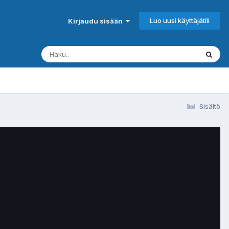
Luo uusi käyttäjätili
Kirjaudu sisään
Sisältö