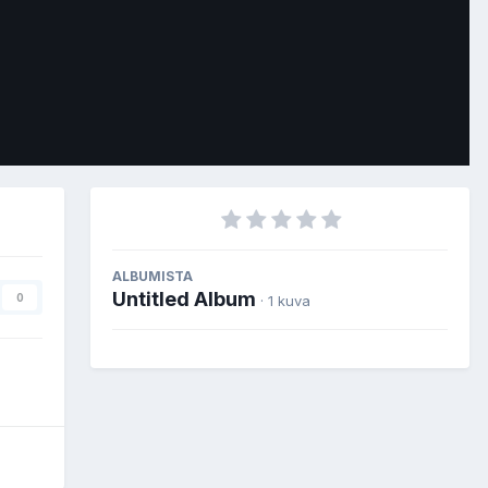
ALBUMISTA
Untitled Album
0
· 1 kuva