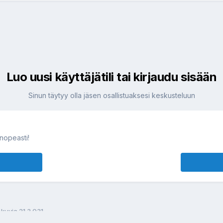
Luo uusi käyttäjätili tai kirjaudu sisään
Sinun täytyy olla jäsen osallistuaksesi keskusteluun
 nopeasti!
kuvia 21.3 031