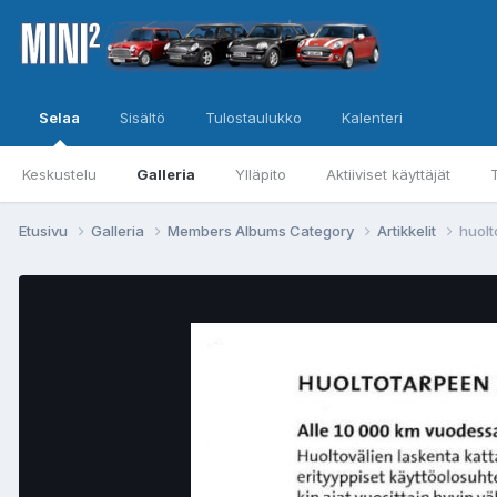
Selaa
Sisältö
Tulostaulukko
Kalenteri
Keskustelu
Galleria
Ylläpito
Aktiiviset käyttäjät
Etusivu
Galleria
Members Albums Category
Artikkelit
huolt