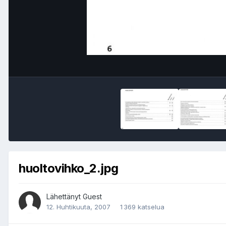
huoltovihko_2.jpg
Lähettänyt Guest
12. Huhtikuuta, 2007
1 369 katselua