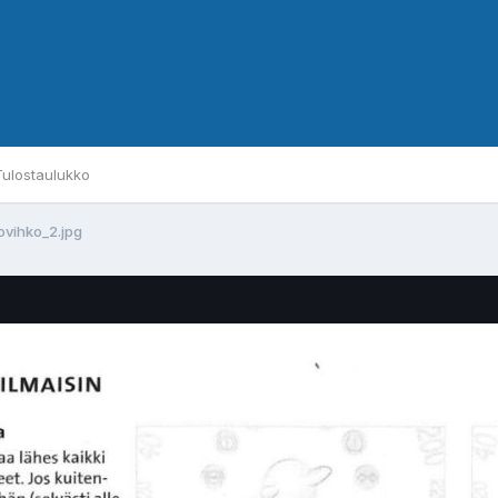
Tulostaulukko
ovihko_2.jpg