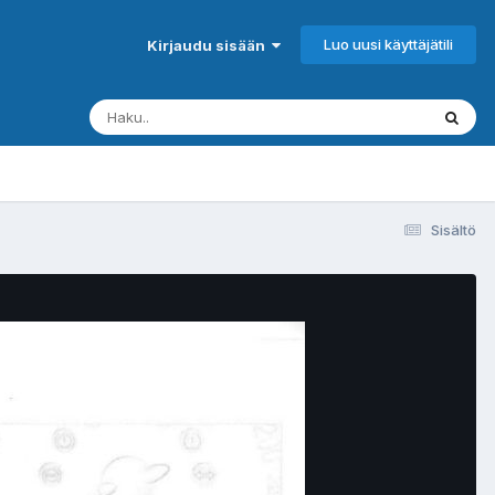
Luo uusi käyttäjätili
Kirjaudu sisään
Sisältö