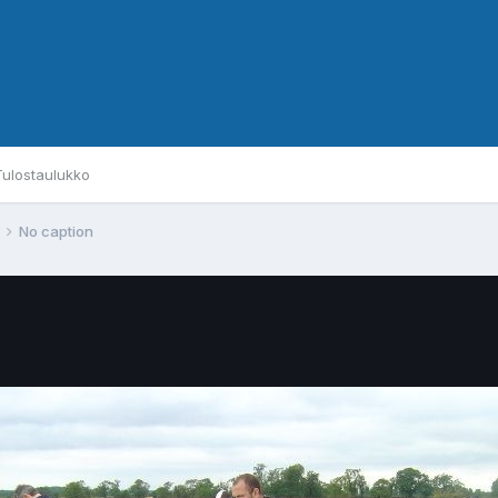
Tulostaulukko
No caption