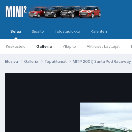
Selaa
Sisältö
Tulostaulukko
Kalenteri
Keskustelu
Galleria
Ylläpito
Aktiiviset käyttäjät
Etusivu
Galleria
Tapahtumat
MITP 2007, Santa Pod Raceway