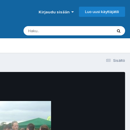
Luo uusi käyttäjätili
Kirjaudu sisään
Sisältö