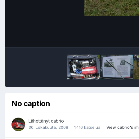
No caption
Lähettänyt
cabrio
30. Lokakuuta, 2008
1 416 katselua
View cabrio's i