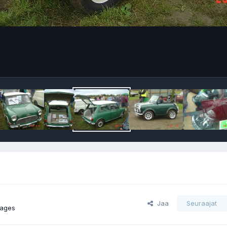
Jaa
Seuraajat
mages