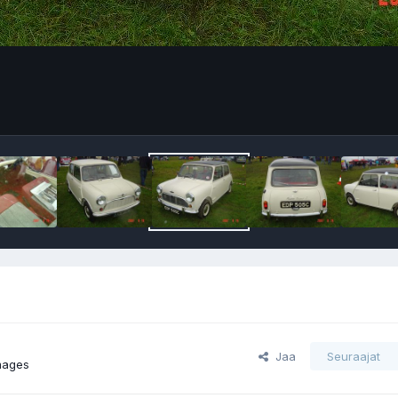
Jaa
Seuraajat
mages