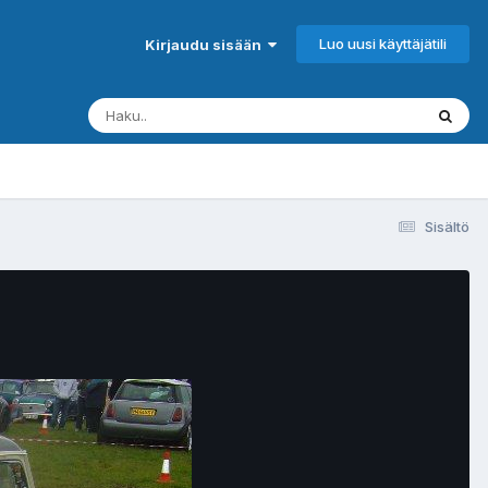
Luo uusi käyttäjätili
Kirjaudu sisään
Sisältö