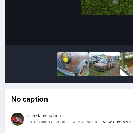
No caption
Lähettänyt
cabrio
30. Lokakuuta, 2008
1 436 katselua
View cabrio's i