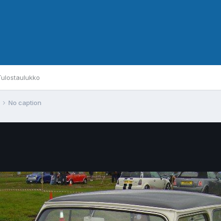
Tulostaulukko
No caption