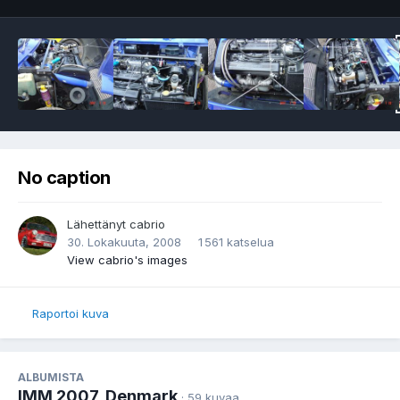
No caption
Lähettänyt
cabrio
30. Lokakuuta, 2008
1 561 katselua
View cabrio's images
Raportoi kuva
ALBUMISTA
IMM 2007, Denmark
· 59 kuvaa